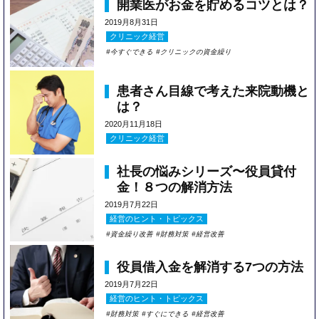
開業医がお金を貯めるコツとは？
2019月8月31日
クリニック経営
今すぐできる
クリニックの資金繰り
患者さん目線で考えた来院動機と
は？
2020月11月18日
クリニック経営
社長の悩みシリーズ〜役員貸付
金！８つの解消方法
2019月7月22日
経営のヒント・トピックス
資金繰り改善
財務対策
経営改善
役員借入金を解消する7つの方法
2019月7月22日
経営のヒント・トピックス
財務対策
すぐにできる
経営改善